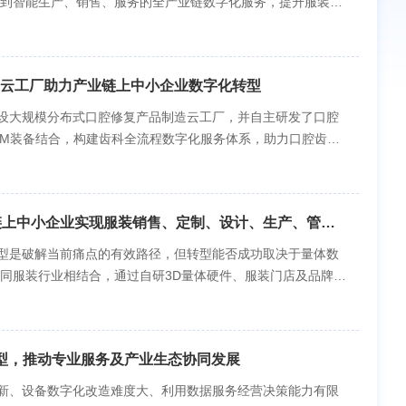
计到智能生产、销售、服务的全产业链数字化服务，提升服装研
前，我国服装产业链上大多数中小企业数字化转型还处于初级阶
中小企业只能望而却步。相关工业软件长期被国外垄断是我国
数字化转型成本，是切实推进我国服装制造业“链式”数字化
云工厂助力产业链上中小企业数字化转型
企业、服装设计企业、服装制造企业、服装贸易企业等大中小
了基于GPU的3D柔性体物理仿真引擎，开发了一系列产品——
设大规模分布式口腔修复产品制造云工厂，并自主研发了口腔
le3D Cloud云协同平台、Style3D服装设计推款平台、速款3D服装内
LM装备结合，构建齿科全流程数字化服务体系，助力口腔齿科
计到智能化生产制造的全产业链。 图1 凌迪科技服装产业“链
90%市场，形成日均超10万的口腔个性化医疗器械设计制造能
小企业数字化转型面临的如下问题：一是ODM企业设计创款
及，全球已进入数字化时代，然而口腔修复产品制造行业仍以传
是商品管理成本高；五是信息孤岛、数据断层；六是供应商推
等问题，严重制约了行业的规模化发展。随着3D打印技术的日
化基础工具，技术创新是解决问题的基础；其次对处于服装产
深圳仙库智能有限公司通过服装行业C2M全链数字化解决方案助力链上中小企业实现服装销售、定制、设计、生产、管理数字化转型
复产品的部分制造工艺，从而提升产品的质量。然而，随着生活
题，定制化解决方案是解决问题的主要途径；最后通过数字化
戴舒适度的要求也在逐渐加强，单工序的数字化改良已无法满
型是破解当前痛点的有效路径，但转型能否成功取决于量体数
近年来，3D仿真服装设计工业软件领域核心物理仿真引擎均基
3D打印工艺、快响应AI智能设计以及基于大数据的SAAS
同服装行业相结合，通过自研3D量体硬件、服装门店及品牌管
于CPU运算的劣势也很明显，由于3D仿真模拟涉及到庞大的数
构建了一套口腔精准诊疗全流程数字化服务云平台系统，解决了
到设计端、生产端各环节，实现服装行业C2M全链数字化，实
3D服装仿真设计，需要更高性能的CPU才能实现，这无疑加大
推动全产业链上中小企业的数字化转型。 图1 2022年公司
工业互联网互通。仙库目前已帮助中小企业实现旗下门店硬件
开发，由海归人才王华民教授（计算机图形学国际顶级专家、原
司立足于口腔齿科产业链上游，利用3D打印高端智能装备和全
覆盖全国城市75个。 图1 深圳仙库智能有限公司3D量体设
擎，在兼顾稳定性的同时，很好地解决了算力不足的问题，从而
代传统的失蜡铸造工艺，为其科技赋能，实现数字化智能化升
转型，推动专业服务及产业生态协同发展
不够转的四大问题。不懂转是指企业不知道转型的路径与方
的依赖。通过实际使用测得，在同等硬件条件下，基于GPU运
模型，优化诊疗方案，提高诊疗效果，实现精准医疗。具体内容
的如期效果存在顾虑，不想转是指许多企业对于不熟悉的新生
新、设备数字化改造难度大、利用数据服务经营决策能力有限
系列的3D仿真服装设计工业软件，为服装行业企业提供了功能
齿科专用SLM高端装备，将网点内的3D打印设备物联上网，实