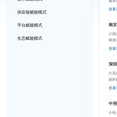
服装
发设
查看
供应链赋能模式
段，
服装
南京
平台赋能模式
转型
企业
介面
生态赋能模式
Sty
精准
容交
全产
查看
式”
力，
成本
统的
款周
渐成
业链
水平
介高
培训
足消
据的
于C
云平
理S
查看
据计
传统
现一
了企
云工
及管
俄亥
套自
中用
施二
使软
级。
法，
介电
算的
包括