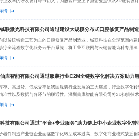
行业效率的研发设计环节切入，为服装产业上下游企业提供从3D服装设
计生产效率120%以上，降低服装设计成本80%左右。二、主要背景目
详情
中小企业的数字化转型意愿非常强烈，但由于数字化转型成本较高，多数
制造中小企业数字化转型成本较高的主要原因，实现工业软件国产化，降低
铖联激光科技有限公司通过建设大规模分布式口腔修复产品制造
的主要途径。凌迪科技积极推进技术创新，赋能服装产业链上的服装品牌
，推进服装制造产业链实现“链式”数字化转型。目前，凌迪科技自主研发
向以传统铸造工艺为主的口腔修复产品制造业，铖联科技在全球范围内建
le3D Studio柔性体仿真设计软件、Style3D Fabric数字织物软件、Sty
诊疗全流程数字化服务云平台系统，将工业互联网与云端智能齿科专用S
易平台等。凌迪科技计划通过自主技术创新，打通服装领域从数字化研发设
业链的智能化改革与数字化转型升级，其SLM装备及云平台服务覆盖国内
详情
数字化转型的整体规划三、具体举措凌迪科技致力于解决服装行业产业链中
累计服务患者超2000万。二、主要背景随着计算机与人工智能技术的普
高、速度慢；二是品牌商样衣打样改样周期长；三是电商上新成本高；四
铸造工艺为主，存在人工成本高、经验依赖性强、行业壁垒低、市场分散
期长。凌迪科技首先通过技术创新，为服装产业链上企业提供强大的数字
熟，部分口腔修复产品制造企业通过购买国外的3D打印设备改良口腔修
不同环节的中小企业提供定制化解决方案，来解决不同企业遇到的不同问
的提高，国民的口腔保健意识日益增强，消费者对减少诊疗次数、产品佩
库存、高退货、低成交率是我国服装行业发展的三大痛点，行业数字化转
等增值服务，进一步赋能服装行业中小企业。（一）推进根本性技术创新
费者日益增长的口腔健康服务需求。铖联科技通过将高端的智能装备、前沿的
精准性以及数据与各环节的联通性。深圳仙库智能有限公司将3D扫描技术
PU运算，基于CPU运算的好处在于处理多任务仍能保持较高的稳定，但基
台模式相结合，采取“设备投放+技术服务”的创新模式布局全球云工厂，
AAS、供应链平台及其管理系统，获取标准化精准体征数据，打通消费端
详情
算、图形渲染等工作，CPU则明显表现出算力不足，要想进行较大通量的
口腔修复产品加工工艺流程长、质量稳定性差、成本高、工作环境差等痛点，
人一版柔性制造，实现消费者门店量体、工厂自动生产的服装行业消费、
业的硬件成本。凌迪科技在软件研发之初即选择基于GPU进行仿真引擎
厂分布图三、具体举措（一）构建基于制造云工厂的线上线下联通渠道公
理、品牌管理、供应链管理、生产系统数字化普及与改造总计3000个点位，
俄州立大学终身教授）带队，开发了世界唯一基于GPU的3D物理仿真引
动化制造系统，帮助中游的口腔修复产品制造企业建立数字化生产线，取
科技有限公司通过“平台+专业服务”助力链上中小企业数字化
、主要背景服装行业中小企业数字化转型面临不懂转、不敢转、不想转、
件性能得到大幅度提升，降低了3D仿真服装设计工业软件对于高性能硬件
通过与下游医疗机构在医工结合方向上的深入合作，建立AI智能数据库
不敢转是指企业对数字化转型是否会为他们降本增效、是否会给他们带来
子器件制造产业链企业面临数字化转型成本过高、数字化商业模式缺乏创
软件性能为基于CPU运算的5倍左右。通过“元创新”，凌迪科技开发了一
：（1）在合作企业的厂区内建立云工厂网点，根据其生产规模配备2-3台